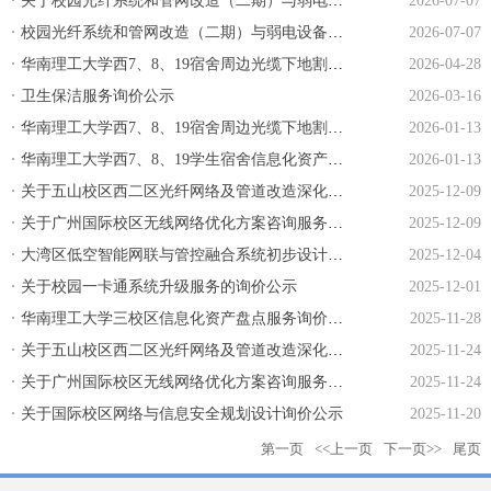
关于校园光纤系统和管网改造（二期）与弱电设备间维修项目咨询设计服务询价公告
2026-07-07
校园光纤系统和管网改造（二期）与弱电设备间维修监理和验收测评服务询价公告
2026-07-07
华南理工大学西7、8、19宿舍周边光缆下地割接工程询价公告
2026-04-28
卫生保洁服务询价公示
2026-03-16
华南理工大学西7、8、19宿舍周边光缆下地割接工程询价公告
2026-01-13
华南理工大学西7、8、19学生宿舍信息化资产回收服务询价公示
2026-01-13
关于五山校区西二区光纤网络及管道改造深化设计服务询价公告（二次）
2025-12-09
关于广州国际校区无线网络优化方案咨询服务的询价公告（二次）
2025-12-09
大湾区低空智能网联与管控融合系统初步设计和投资概算项目询价公告
2025-12-04
关于校园一卡通系统升级服务的询价公示
2025-12-01
华南理工大学三校区信息化资产盘点服务询价公示
2025-11-28
关于五山校区西二区光纤网络及管道改造深化设计服务询价公告
2025-11-24
关于广州国际校区无线网络优化方案咨询服务的询价公告
2025-11-24
关于国际校区网络与信息安全规划设计询价公示
2025-11-20
第一页
<<上一页
下一页>>
尾页